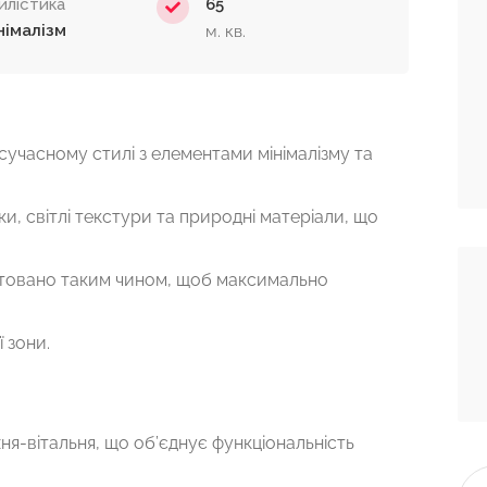
илістика
65
німалізм
м. кв.
учасному стилі з елементами мінімалізму та
нки, світлі текстури та природні матеріали, що
ктовано таким чином, щоб максимально
 зони.
я-вітальня, що об’єднує функціональність