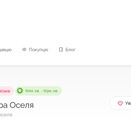
давцю
Покупцю
Блог
вська
60м. кв. - 69м. кв.
ра Оселя
Ув
оселя