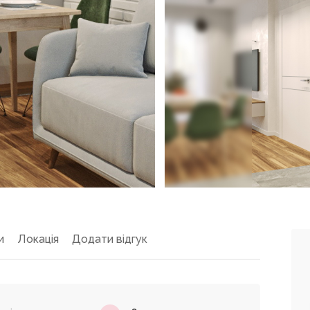
и
Локація
Додати відгук