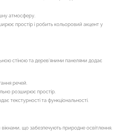
ишну атмосферу.
ирює простір і робить кольоровий акцент у
льною стіною та дерев’яними панелями додає
гання речей.
уально розширює простір.
одає текстурності та функціональності.
 вікнами, що забезпечують природне освітлення.