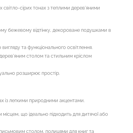
 світло-сірих тонах з теплими дерев’яними
жному бежевому відтінку, декороване подушками в
о вигляду та функціонального освітлення.
дерев’яним столом та стильним кріслом
уально розширює простір.
х із легкими природними акцентами.
місцем, що ідеально підходить для дитячої або
м письмовим столом, полицями для книг та