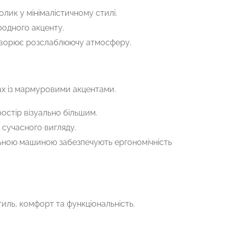
олик у мінімалістичному стилі.
родного акценту.
створює розслаблюючу атмосферу.
ках із мармуровими акцентами.
остір візуально більшим.
 сучасного вигляду.
льною машиною забезпечують ергономічність
иль, комфорт та функціональність.