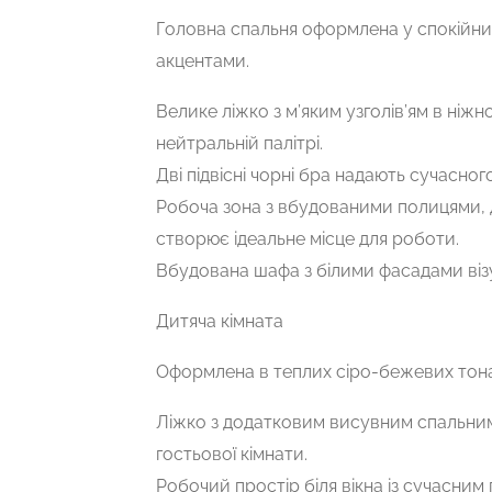
Головна спальня оформлена у спокійних
акцентами.
Велике ліжко з м’яким узголів’ям в ні
нейтральній палітрі.
Дві підвісні чорні бра надають сучасног
Робоча зона з вбудованими полицями, 
створює ідеальне місце для роботи.
Вбудована шафа з білими фасадами віз
Дитяча кімната
Оформлена в теплих сіро-бежевих тона
Ліжко з додатковим висувним спальним 
гостьової кімнати.
Робочий простір біля вікна із сучасни