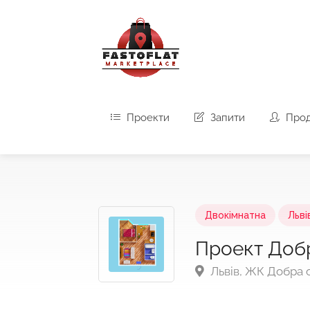
Проекти
Запити
Про
Двокімнатна
Льві
Проект Доб
Львів, ЖК Добра 