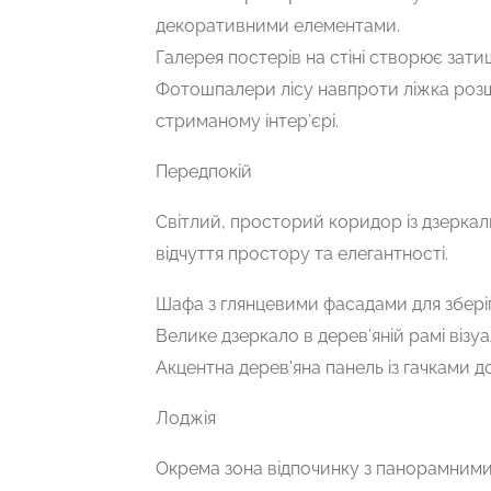
декоративними елементами.
Галерея постерів на стіні створює зат
Фотошпалери лісу навпроти ліжка розш
стриманому інтер’єрі.
Передпокій
Світлий, просторий коридор із дзерка
відчуття простору та елегантності.
Шафа з глянцевими фасадами для збері
Велике дзеркало в дерев’яній рамі віз
Акцентна дерев’яна панель із гачками д
Лоджія
Окрема зона відпочинку з панорамними