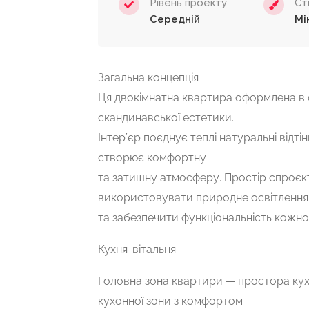
Рівень проекту
Ст
Середній
Мі
Загальна концепція
Ця двокімнатна квартира оформлена в с
скандинавської естетики.
Інтер’єр поєднує теплі натуральні відті
створює комфортну
та затишну атмосферу. Простір спроє
використовувати природне освітлення
та забезпечити функціональність кожної
Кухня-вітальня
Головна зона квартири — простора кухн
кухонної зони з комфортом