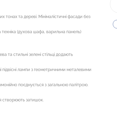
х тонах та дереві. Мінімалістичні фасади без
 техніка (духова шафа, варильна панель)
ева та стильні зелені стільці додають
ні підвісні лампи з геометричними металевими
рмонійно поєднується з загальною палітрою.
ня створюють затишок.