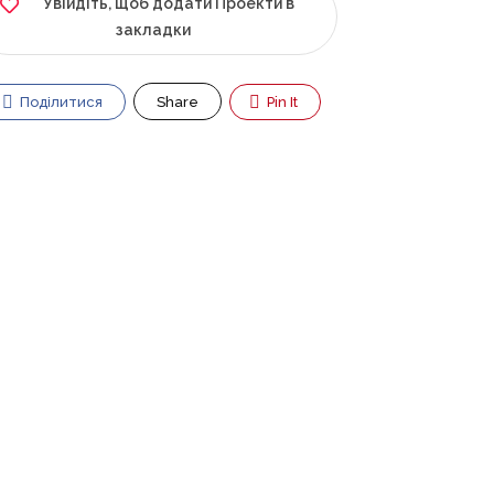
Увійдіть, щоб додати Проекти в
закладки
Поділитися
Share
Pin It