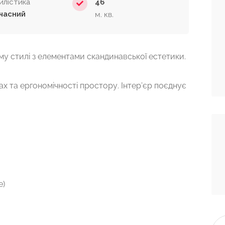
илістика
46
часний
м. кв.
у стилі з елементами скандинавської естетики.
лах та ергономічності простору. Інтер’єр поєднує
e)