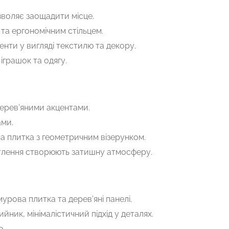
зволяє заощадити місце.
та ергономічним стільцем.
кценти у вигляді текстилю та декору.
іграшок та одягу.
дерев’яними акцентами.
ми.
а плитка з геометричним візерунком.
вітлення створюють затишну атмосферу.
урова плитка та дерев’яні панелі.
ийник, мінімалістичний підхід у деталях.
ю.