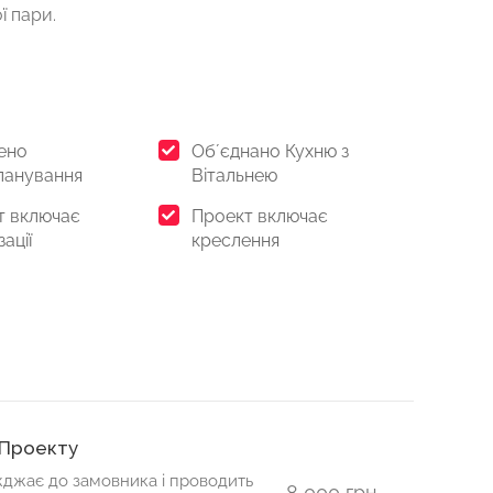
ї пари.
ено
Обʼєднано Кухню з
ланування
Вітальнею
т включає
Проект включає
зації
креслення
 Проекту
джає до замовника і проводить
8 000 грн.