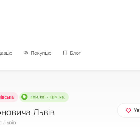
давцю
Покупцю
Блог
івська
40м. кв. - 49м. кв.
новича Львів
Ув
 Львів