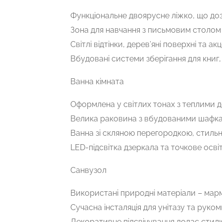
Функціональне двоярусне ліжко, що до
Зона для навчання з письмовим столом 
Світлі відтінки, дерев’яні поверхні та а
Вбудовані системи зберігання для книг, 
Ванна кімната
Оформлена у світлих тонах з теплими 
Велика раковина з вбудованими шафка
Ванна зі скляною перегородкою, стильн
LED-підсвітка дзеркала та точкове ос
Санвузол
Використані природні матеріали – марм
Сучасна інсталяція для унітазу та руком
Декоративне підсвічування додає стил