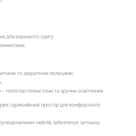
она для верхнього одягу.
елементами.
критими та закритими полицями.
.
– теплі пастельні тони та зручне освітлення.
ворює гармонійний простір для комфортного
і функціональних меблів забезпечує затишну