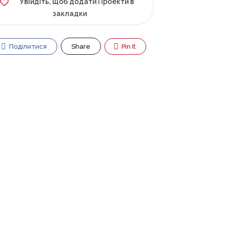
Увійдіть, щоб додати Проекти в
закладки
Поділитися
Share
Pin It