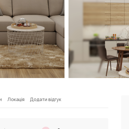
и
Локація
Додати відгук