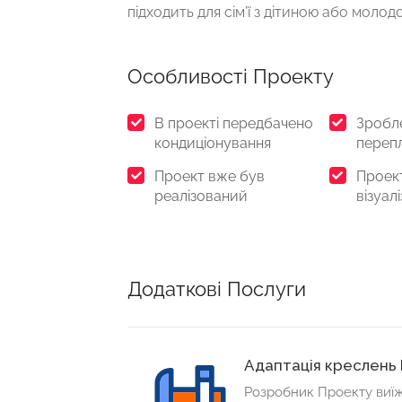
підходить для сім’ї з дітиною або молодо
Особливості Проекту
В проекті передбачено
Зробл
кондиціонування
переп
Проект вже був
Проек
реалізований
візуалі
Додаткові Послуги
Адаптація креслень
Розробник Проекту виїж