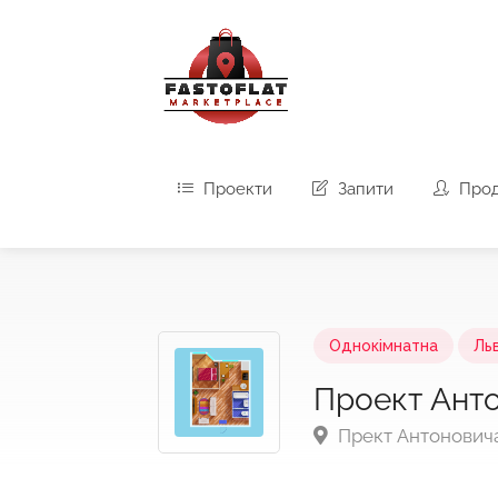
Проекти
Запити
Про
Однокімнатна
Льв
Проект Анто
Прект Антоновича