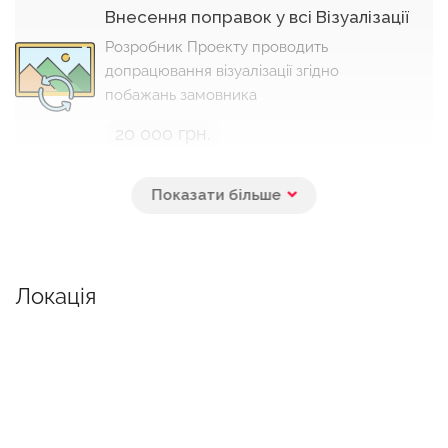
Внесення поправок у всі Візуалізації
Розробник Проекту проводить
допрацювання візуалізації згідно
побажань замовника
20 000 грн.
Внесення поправок у візуалізації
кухні
Замовник описує свої вимоги до дизайну
конкретного приміщення, а візуалізатор
Локація
вносить відповідні поправки і надає
результат у вигляді 4 візуалізацій
5 000 грн.
Внесення поправок у візуалізації