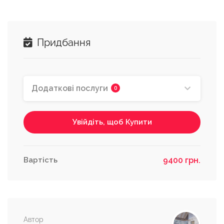
Актуалізація кошторисів
Виконавець Проекту проводить
Придбання
актуалізацію кошторису з цінами на
оздоблювальні матеріали та меблі на день
купівлі проекту.
2 000 грн.
Додаткові послуги
0
Увійдіть, щоб Купити
Роздрук одного екземпляру
проекту та надсилання замовнику
на відділення нової пошти
Виконавець проекту проводить роздрук 1
Вартість
9400 грн.
екземпляру креслень, візуалізації,
кошторисів, якщо вони входили у проект
та надсилає замовнику на вказану адресу.
Безкоштовно
Автор