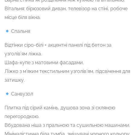
Вітальня: бірюзовий диван, телевізор на стіні, робоче
місце біля вікна.
Спальня
Відтінки сіро-білі + акцентні панелі під бетон за
узголів’ям ліжка.
Шафа-купе з матовими фасадами.
Ліжко з м’яким текстильним узголів’ям, підсвічення для
затишку.
Санвузол
Плитка під сірий камінь, душова зона зі скляною
перегородкою.
Вбудована ніша з пральною та сушильною машинами.
Мінімалістична біла тумба, змішувачі чорного кольору.