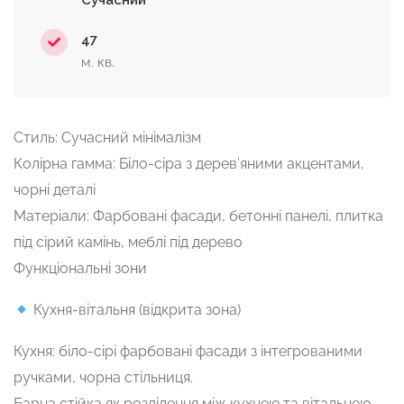
Сучасний
47
м. кв.
Стиль: Сучасний мінімалізм
Колірна гамма: Біло-сіра з дерев’яними акцентами,
чорні деталі
Матеріали: Фарбовані фасади, бетонні панелі, плитка
під сірий камінь, меблі під дерево
Функціональні зони
Кухня-вітальня (відкрита зона)
Кухня: біло-сірі фарбовані фасади з інтегрованими
ручками, чорна стільниця.
Барна стійка як розділення між кухнею та вітальнею.