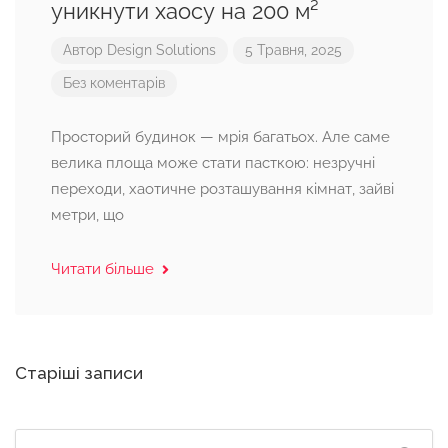
уникнути хаосу на 200 м²
Автор
Design Solutions
5 Травня, 2025
Без коментарів
Просторий будинок — мрія багатьох. Але саме
велика площа може стати пасткою: незручні
переходи, хаотичне розташування кімнат, зайві
метри, що
Читати більше
Навігація
Старіші записи
за
записами