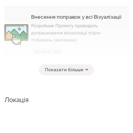
Внесення поправок у всі Візуалізації
Розробник Проекту проводить
допрацювання візуалізації згідно
побажань замовника
15 000 грн.
Внесення поправок у візуалізації
кухні
Замовник описує свої вимоги до дизайну
конкретного приміщення, а візуалізатор
Локація
вносить відповідні поправки і надає
результат у вигляді 4 візуалізацій
5 000 грн.