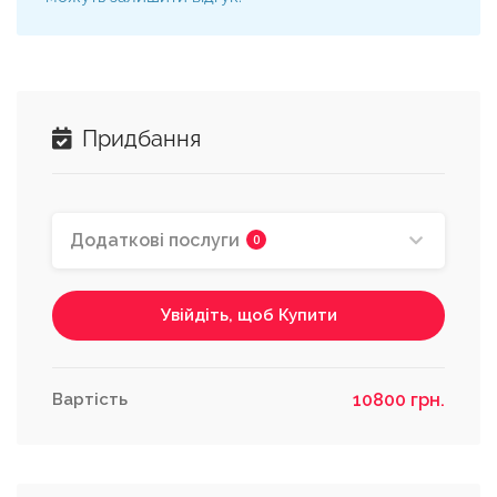
Актуалізація кошторисів
Виконавець Проекту проводить
Придбання
актуалізацію кошторису з цінами на
оздоблювальні матеріали та меблі на день
купівлі проекту.
2 000 грн.
Додаткові послуги
0
Увійдіть, щоб Купити
Роздрук одного екземпляру
проекту та надсилання замовнику
на відділення нової пошти
Виконавець проекту проводить роздрук 1
Вартість
10800 грн.
екземпляру креслень, візуалізації,
кошторисів, якщо вони входили у проект
та надсилає замовнику на вказану адресу.