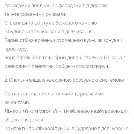
фасадамиу поєднанні з фасадами під дерево
та інтегрованими ручками.
Стільниця та фартух з бежевого каменю.
Вбудована техніка, зони підсвічування.
Барна стійка врівень з столешнею кухні, як зонувач
простору.
Зона вітальні: світлщ-сірий диван, стильна ТВ-зона з
рейковими панелями, і обіднім столом поруч.
2. Спальня (відділена скляною розсувною системою)
Світла колірна гама з теплими дерев’яними
акцентами.
Ліжко з м’яким узголів’ям, і меблевою надбудовою для
зберігання речей.
Компактні приліжкові тумби, вбудоване підсвічування.