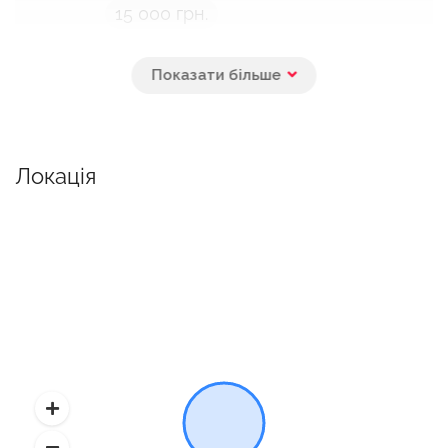
15 000 грн.
Внесення поправок у візуалізації
кухні
Замовник описує свої вимоги до дизайну
конкретного приміщення, а візуалізатор
Локація
вносить відповідні поправки і надає
результат у вигляді 4 візуалізацій
5 000 грн.
Внесення поправок у візуалізації
вітальні
Замовник описує свої вимоги до дизайну
конкретного приміщення, а візуалізатор
вносить відповідні поправки і надає
результат у вигляді 4 візуалізацій