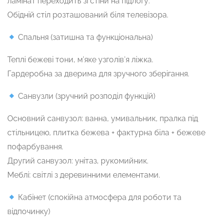
ламінат переходить зі стіни на підлогу.
Обідній стіл розташований біля телевізора.
Спальня (затишна та функціональна)
Теплі бежеві тони, м’яке узголів’я ліжка.
Гардеробна за дверима для зручного зберігання.
Санвузли (зручний розподіл функцій)
Основний санвузол: ванна, умивальник, пралка під
стільницею, плитка бежева + фактурна біла + бежеве
пофарбування.
Другий санвузол: унітаз, рукомийник.
Меблі: світлі з деревинними елементами.
Кабінет (спокійна атмосфера для роботи та
відпочинку)