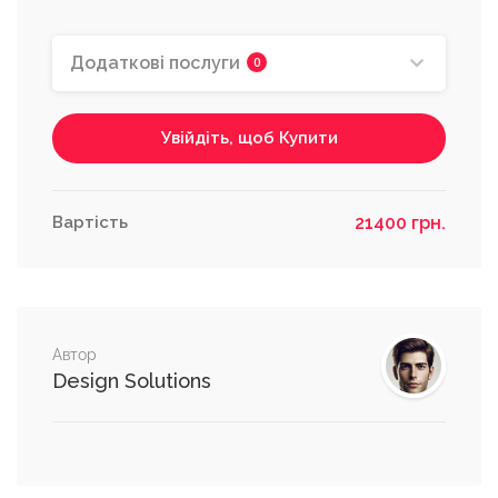
купівлі проекту.
2 000 грн.
Додаткові послуги
0
Увійдіть, щоб Купити
Роздрук одного екземпляру
проекту та надсилання замовнику
на відділення нової пошти
Виконавець проекту проводить роздрук 1
Вартість
21400 грн.
екземпляру креслень, візуалізації,
кошторисів, якщо вони входили у проект
та надсилає замовнику на вказану адресу.
Безкоштовно
Автор
Design Solutions