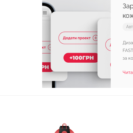
Зар
ко
Ав
Диза
FAST
за к
Чита