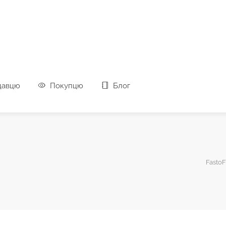
давцю
Покупцю
Блог
FastoF