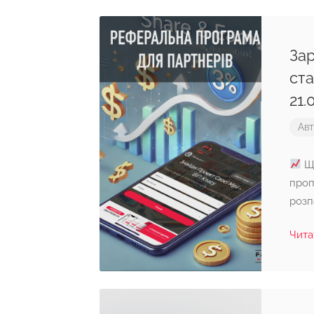
Зар
ста
21.
Ав
Що
проп
розп
Чита