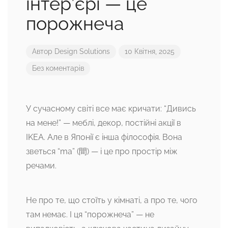
інтер’єрі — це
порожнеча
Автор
Design Solutions
10 Квітня, 2025
Без коментарів
У сучасному світі все має кричати: “Дивись
на мене!” — меблі, декор, постійні акції в
IKEA. Але в Японії є інша філософія. Вона
зветься “ma” (間) — і це про простір між
речами.
Не про те, що стоїть у кімнаті, а про те, чого
там немає. І ця “порожнеча” — не