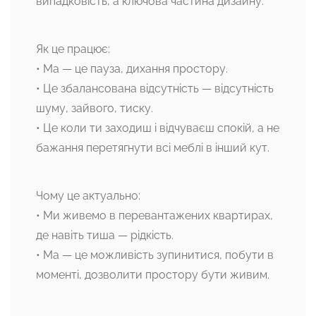
випадковість, а ключова частина дизайну.
Як це працює:
• Ma — це пауза, дихання простору.
• Це збалансована відсутність — відсутність
шуму, зайвого, тиску.
• Це коли ти заходиш і відчуваєш спокій, а не
бажання перетягнути всі меблі в інший кут.
Чому це актуально:
• Ми живемо в перевантажених квартирах,
де навіть тиша — рідкість.
• Ma — це можливість зупинитися, побути в
моменті, дозволити простору бути живим.