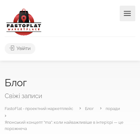
Увійти
Блог
Свіжі записи
FastoFlat - проектний маркетплейс
Блог
поради
Японський концепт “ma”: коли найважливіше в інтер’єрі — це
порожнеча