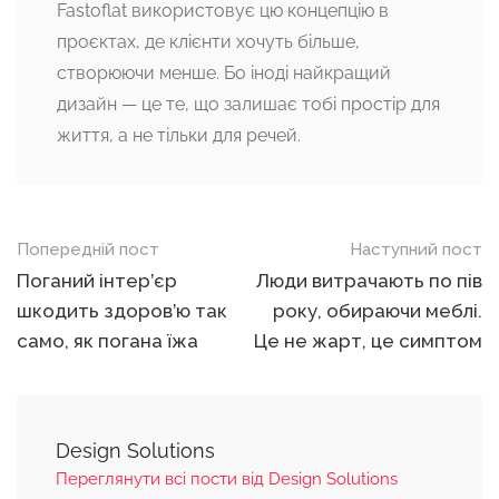
Fastoflat використовує цю концепцію в
проєктах, де клієнти хочуть більше,
створюючи менше. Бо іноді найкращий
дизайн — це те, що залишає тобі простір для
життя, а не тільки для речей.
Навігація
Попередній пост
Наступний пост
по
Поганий інтер’єр
Люди витрачають по пів
шкодить здоров’ю так
року, обираючи меблі.
постах
само, як погана їжа
Це не жарт, це симптом
Design Solutions
Переглянути всі пости від Design Solutions